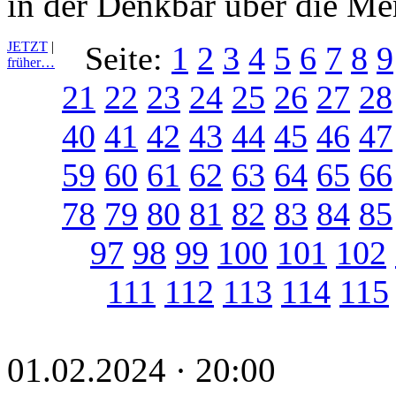
in der Denkbar über die Me
JETZT
|
Seite:
1
2
3
4
5
6
7
8
9
früher…
21
22
23
24
25
26
27
28
40
41
42
43
44
45
46
47
59
60
61
62
63
64
65
66
78
79
80
81
82
83
84
85
97
98
99
100
101
102
111
112
113
114
115
01.02.2024 · 20:00