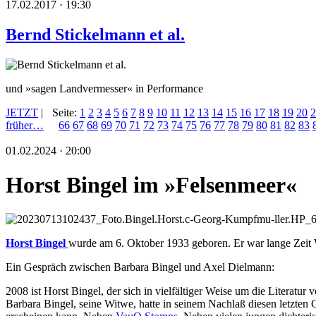
17.02.2017 · 19:30
Bernd Stickelmann et al.
und »sagen Landvermesser« in Performance
JETZT
|
Seite:
1
2
3
4
5
6
7
8
9
10
11
12
13
14
15
16
17
18
19
20
2
früher…
66
67
68
69
70
71
72
73
74
75
76
77
78
79
80
81
82
83
01.02.2024 · 20:00
Horst Bingel im »Felsenmeer«
Horst Bingel
wurde am 6. Oktober 1933 geboren. Er war lange Zeit W
Ein Gespräch zwischen Barbara Bingel und Axel Dielmann:
2008 ist Horst Bingel, der sich in vielfältiger Weise um die Literatur 
Barbara Bingel, seine Witwe, hatte in seinem Nachlaß diesen letzten 