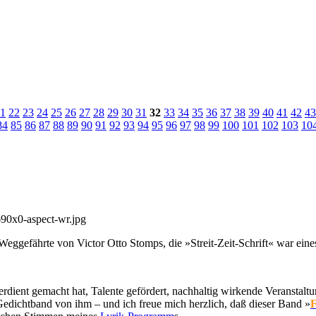
1
22
23
24
25
26
27
28
29
30
31
32
33
34
35
36
37
38
39
40
41
42
43
84
85
86
87
88
89
90
91
92
93
94
95
96
97
98
99
100
101
102
103
10
eggefährte von Victor Otto Stomps, die »Streit-Zeit-Schrift« war eine
verdient gemacht hat, Talente gefördert, nachhaltig wirkende Veranstaltu
Gedichtband von ihm – und ich freue mich herzlich, daß dieser Band »
F