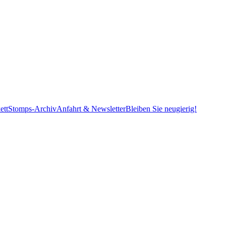
ett
Stomps-Archiv
Anfahrt & Newsletter
Bleiben Sie neugierig!