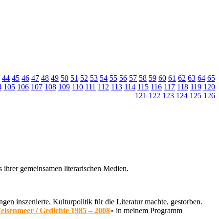
44
45
46
47
48
49
50
51
52
53
54
55
56
57
58
59
60
61
62
63
64
65
4
105
106
107
108
109
110
111
112
113
114
115
116
117
118
119
120
121
122
123
124
125
126
s ihrer gemeinsamen literarischen Medien.
ngen inszenierte, Kulturpolitik für die Literatur machte, gestorben.
elsenmeer / Gedichte 1985 – 2008
« in meinem Programm