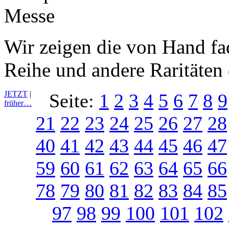
Wir zeigen die von Hand fa
Reihe und andere Raritäten
JETZT
|
Seite:
1
2
3
4
5
6
7
8
9
früher…
21
22
23
24
25
26
27
28
40
41
42
43
44
45
46
47
59
60
61
62
63
64
65
66
78
79
80
81
82
83
84
85
97
98
99
100
101
102