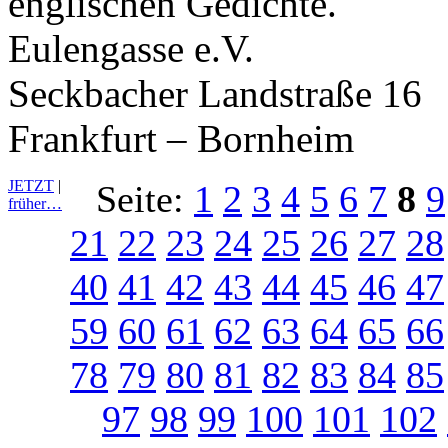
englischen Gedichte.
Eulengasse e.V.
Seckbacher Landstraße 16
Frankfurt – Bornheim
JETZT
|
Seite:
1
2
3
4
5
6
7
8
9
früher…
21
22
23
24
25
26
27
28
40
41
42
43
44
45
46
47
59
60
61
62
63
64
65
66
78
79
80
81
82
83
84
85
97
98
99
100
101
102