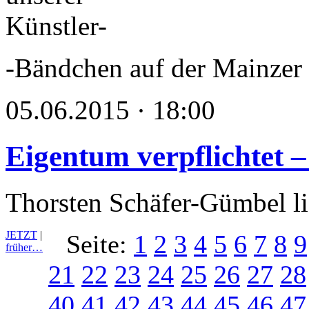
-Bändchen auf der Mainzer
05.06.2015 · 18:00
Eigentum verpflichtet –
Thorsten Schäfer-Gümbel li
JETZT
|
Seite:
1
2
3
4
5
6
7
8
9
früher…
21
22
23
24
25
26
27
28
40
41
42
43
44
45
46
47