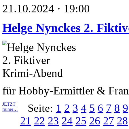
21.10.2024 · 19:00
Helge Nynckes 2. Fikti
für Hobby-Ermittler & Fran
JETZT
|
Seite:
1
2
3
4
5
6
7
8
9
früher…
21
22
23
24
25
26
27
28