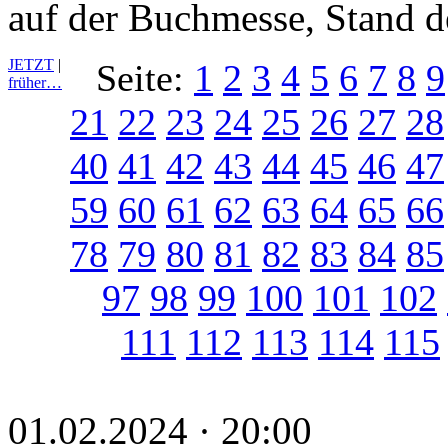
auf der Buchmesse, Stand de
JETZT
|
Seite:
1
2
3
4
5
6
7
8
9
früher…
21
22
23
24
25
26
27
28
40
41
42
43
44
45
46
47
59
60
61
62
63
64
65
66
78
79
80
81
82
83
84
85
97
98
99
100
101
102
111
112
113
114
115
01.02.2024 · 20:00