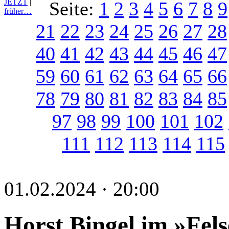
JETZT
|
Seite:
1
2
3
4
5
6
7
8
9
früher…
21
22
23
24
25
26
27
28
40
41
42
43
44
45
46
47
59
60
61
62
63
64
65
66
78
79
80
81
82
83
84
85
97
98
99
100
101
102
111
112
113
114
115
01.02.2024 · 20:00
Horst Bingel im »Fel