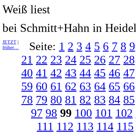
bei Schmitt+Hahn in Heide
JETZT
|
Seite:
1
2
3
4
5
6
7
8
9
früher…
21
22
23
24
25
26
27
28
40
41
42
43
44
45
46
47
59
60
61
62
63
64
65
66
78
79
80
81
82
83
84
85
97
98
99
100
101
102
111
112
113
114
115