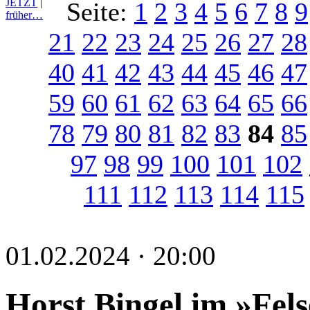
JETZT
|
Seite:
1
2
3
4
5
6
7
8
9
früher…
21
22
23
24
25
26
27
28
40
41
42
43
44
45
46
47
59
60
61
62
63
64
65
66
78
79
80
81
82
83
84
85
97
98
99
100
101
102
111
112
113
114
115
01.02.2024 · 20:00
Horst Bingel im »Fel