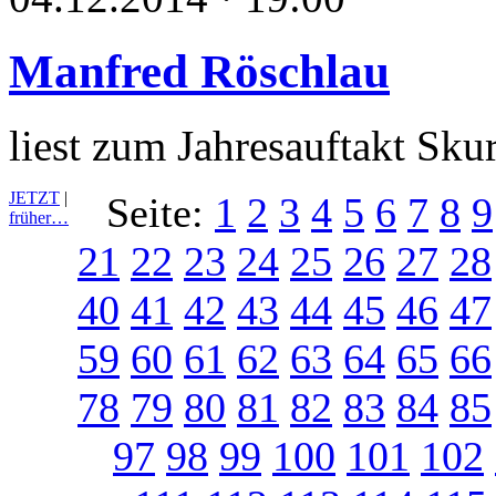
Manfred Röschlau
liest zum Jahresauftakt Sku
JETZT
|
Seite:
1
2
3
4
5
6
7
8
9
früher…
21
22
23
24
25
26
27
28
40
41
42
43
44
45
46
47
59
60
61
62
63
64
65
66
78
79
80
81
82
83
84
85
97
98
99
100
101
102