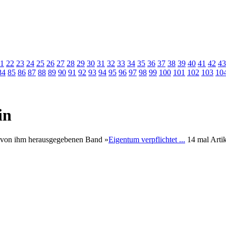
1
22
23
24
25
26
27
28
29
30
31
32
33
34
35
36
37
38
39
40
41
42
43
84
85
86
87
88
89
90
91
92
93
94
95
96
97
98
99
100
101
102
103
10
in
m von ihm herausgegebenen Band »
Eigentum verpflichtet ...
14 mal Artik