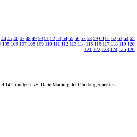
44
45
46
47
48
49
50
51
52
53
54
55
56
57
58
59
60
61
62
63
64
65
4
105
106
107
108
109
110
111
112
113
114
115
116
117
118
119
120
121
122
123
124
125
126
el 14 Grundgesetz«. Da in Marburg der Oberbürgermeister-