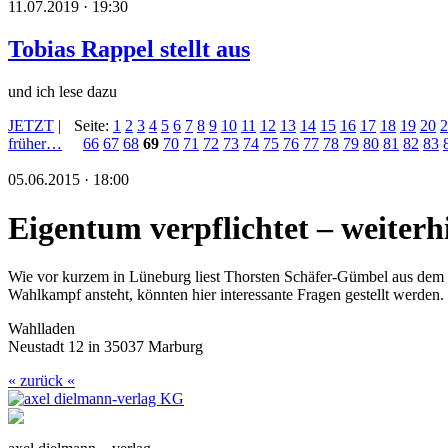
11.07.2019 · 19:30
Tobias Rappel stellt aus
und ich lese dazu
JETZT
|
Seite:
1
2
3
4
5
6
7
8
9
10
11
12
13
14
15
16
17
18
19
20
2
früher…
66
67
68
69
70
71
72
73
74
75
76
77
78
79
80
81
82
83
05.06.2015 · 18:00
Eigentum verpflichtet – weiterh
Wie vor kurzem in Lüneburg liest Thorsten Schäfer-Gümbel aus de
Wahlkampf ansteht, könnten hier interessante Fragen gestellt werden.
Wahlladen
Neustadt 12 in 35037 Marburg
« zurück «