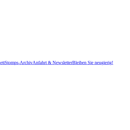
ett
Stomps-Archiv
Anfahrt & Newsletter
Bleiben Sie neugierig!