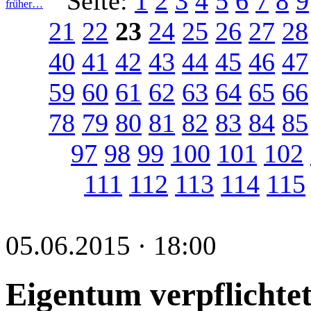
Seite:
1
2
3
4
5
6
7
8
9
früher…
21
22
23
24
25
26
27
28
40
41
42
43
44
45
46
47
59
60
61
62
63
64
65
66
78
79
80
81
82
83
84
85
97
98
99
100
101
102
111
112
113
114
115
05.06.2015 · 18:00
Eigentum verpflichtet