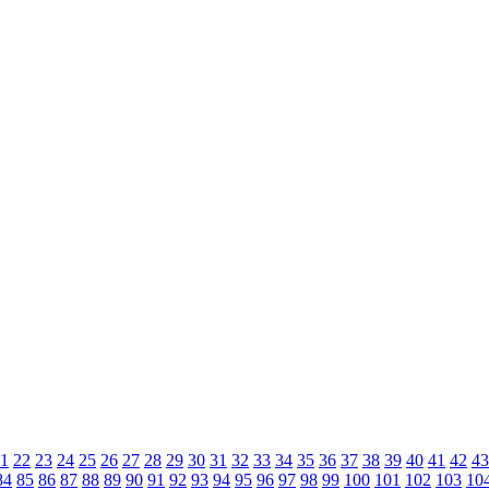
1
22
23
24
25
26
27
28
29
30
31
32
33
34
35
36
37
38
39
40
41
42
43
84
85
86
87
88
89
90
91
92
93
94
95
96
97
98
99
100
101
102
103
10