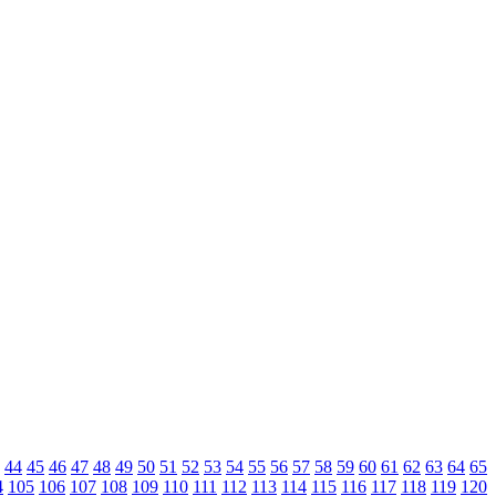
44
45
46
47
48
49
50
51
52
53
54
55
56
57
58
59
60
61
62
63
64
65
4
105
106
107
108
109
110
111
112
113
114
115
116
117
118
119
120