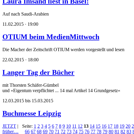
Laura Imsand liest in Basel:
Auf nach Saudi-Arabien
11.02.2015 · 19:00
OTIUM beim MedienMittwoch
Die Macher der Zeitschrift OTIUM werden vorgestellt und lesen
22.02.2015 · 18:00
Langer Tag der Bücher
mit Thorsten Schäfer-Gümbel
und »Eigentum verpflichtet ... 14 mal Artikel 14 Grundgesetz«
12.03.2015 bis 15.03.2015
Buchmesse Leipzig
JETZT
|
Seite:
1
2
3
4
5
6
7
8
9
10
11
12
13
14
15
16
17
18
19
20
2
früher…
66
67
68
69
70
71
72
73
74
75
76
77
78
79
80
81
82
83