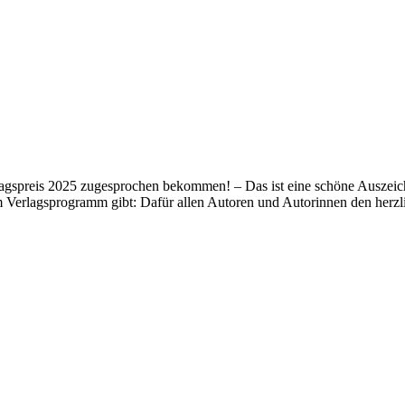
lagspreis 2025 zugesprochen bekommen! – Das ist eine schöne Auszeich
m Verlagsprogramm gibt: Dafür allen Autoren und Autorinnen den her