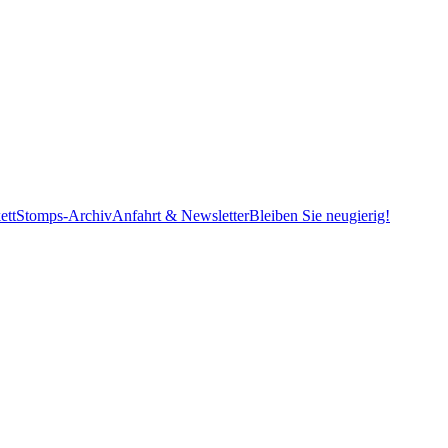
ett
Stomps-Archiv
Anfahrt & Newsletter
Bleiben Sie neugierig!