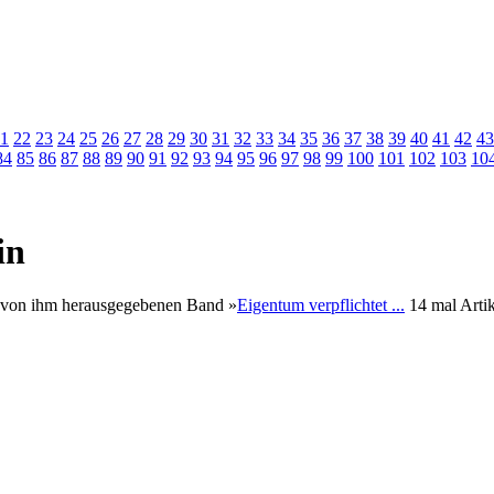
1
22
23
24
25
26
27
28
29
30
31
32
33
34
35
36
37
38
39
40
41
42
43
84
85
86
87
88
89
90
91
92
93
94
95
96
97
98
99
100
101
102
103
10
in
m von ihm herausgegebenen Band »
Eigentum verpflichtet ...
14 mal Artik