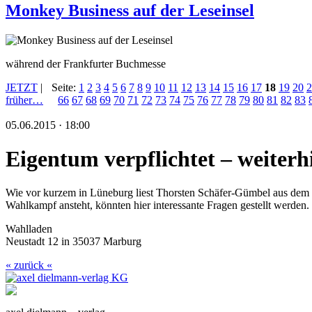
Monkey Business auf der Leseinsel
während der Frankfurter Buchmesse
JETZT
|
Seite:
1
2
3
4
5
6
7
8
9
10
11
12
13
14
15
16
17
18
19
20
2
früher…
66
67
68
69
70
71
72
73
74
75
76
77
78
79
80
81
82
83
05.06.2015 · 18:00
Eigentum verpflichtet – weiterh
Wie vor kurzem in Lüneburg liest Thorsten Schäfer-Gümbel aus de
Wahlkampf ansteht, könnten hier interessante Fragen gestellt werden.
Wahlladen
Neustadt 12 in 35037 Marburg
« zurück «