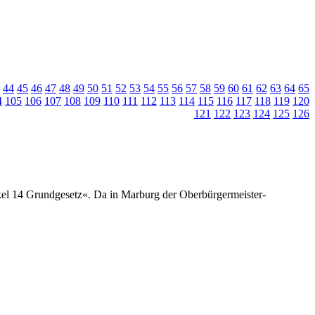
44
45
46
47
48
49
50
51
52
53
54
55
56
57
58
59
60
61
62
63
64
65
4
105
106
107
108
109
110
111
112
113
114
115
116
117
118
119
120
121
122
123
124
125
126
el 14 Grundgesetz«. Da in Marburg der Oberbürgermeister-