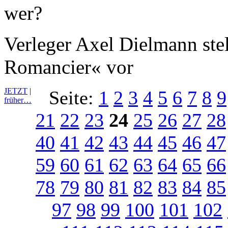
Verleger Axel Dielmann stel
Romancier« vor
JETZT
|
Seite:
1
2
3
4
5
6
7
8
9
früher…
21
22
23
24
25
26
27
28
40
41
42
43
44
45
46
47
59
60
61
62
63
64
65
66
78
79
80
81
82
83
84
85
97
98
99
100
101
102