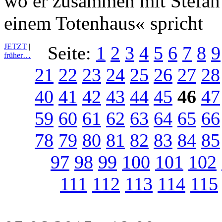
wo er zusammen mit Stefan
einem Totenhaus« spricht
JETZT
|
Seite:
1
2
3
4
5
6
7
8
9
früher…
21
22
23
24
25
26
27
28
40
41
42
43
44
45
46
47
59
60
61
62
63
64
65
66
78
79
80
81
82
83
84
85
97
98
99
100
101
102
111
112
113
114
115