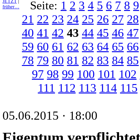
JETZT
|
Seite:
1
2
3
4
5
6
7
8
9
früher…
21
22
23
24
25
26
27
28
40
41
42
43
44
45
46
47
59
60
61
62
63
64
65
66
78
79
80
81
82
83
84
85
97
98
99
100
101
102
111
112
113
114
115
05.06.2015 · 18:00
Eigentum verpflichtet