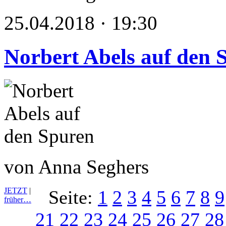
25.04.2018 · 19:30
Norbert Abels auf den 
von Anna Seghers
JETZT
|
Seite:
1
2
3
4
5
6
7
8
9
früher…
21
22
23
24
25
26
27
28