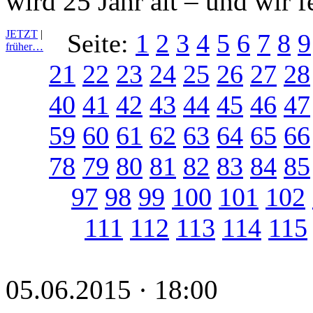
wird 25 Jahr alt – und wir f
JETZT
|
Seite:
1
2
3
4
5
6
7
8
9
früher…
21
22
23
24
25
26
27
28
40
41
42
43
44
45
46
47
59
60
61
62
63
64
65
66
78
79
80
81
82
83
84
85
97
98
99
100
101
102
111
112
113
114
115
05.06.2015 · 18:00