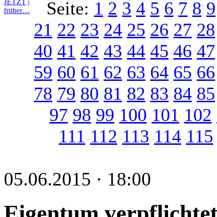
JETZT
|
Seite:
1
2
3
4
5
6
7
8
9
früher…
21
22
23
24
25
26
27
28
40
41
42
43
44
45
46
47
59
60
61
62
63
64
65
66
78
79
80
81
82
83
84
85
97
98
99
100
101
102
111
112
113
114
115
05.06.2015 · 18:00
Eigentum verpflichtet