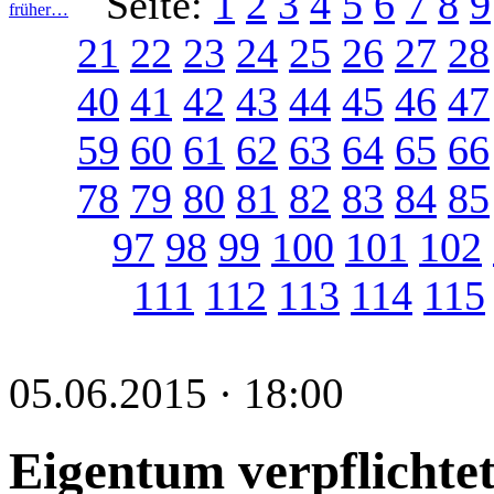
Seite:
1
2
3
4
5
6
7
8
9
früher…
21
22
23
24
25
26
27
28
40
41
42
43
44
45
46
47
59
60
61
62
63
64
65
66
78
79
80
81
82
83
84
85
97
98
99
100
101
102
111
112
113
114
115
05.06.2015 · 18:00
Eigentum verpflichtet