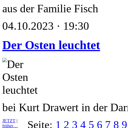
aus der Familie Fisch
04.10.2023 · 19:30
Der Osten leuchtet
bei Kurt Drawert in der Dar
JETZT
|
Seite:
1
2
3
4
5
6
7
8
9
früher…