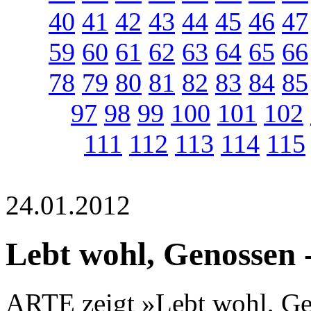
40
41
42
43
44
45
46
47
59
60
61
62
63
64
65
66
78
79
80
81
82
83
84
85
97
98
99
100
101
102
111
112
113
114
115
24.01.2012
Lebt wohl, Genossen 
ARTE zeigt »Lebt wohl, Gen