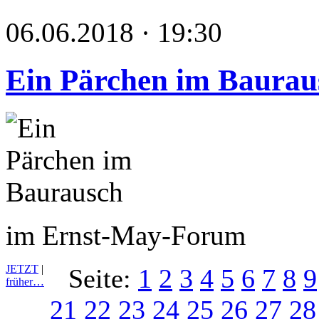
06.06.2018 · 19:30
Ein Pärchen im Baurau
im Ernst-May-Forum
JETZT
|
Seite:
1
2
3
4
5
6
7
8
9
früher…
21
22
23
24
25
26
27
28