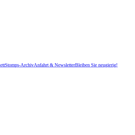
ett
Stomps-Archiv
Anfahrt & Newsletter
Bleiben Sie neugierig!