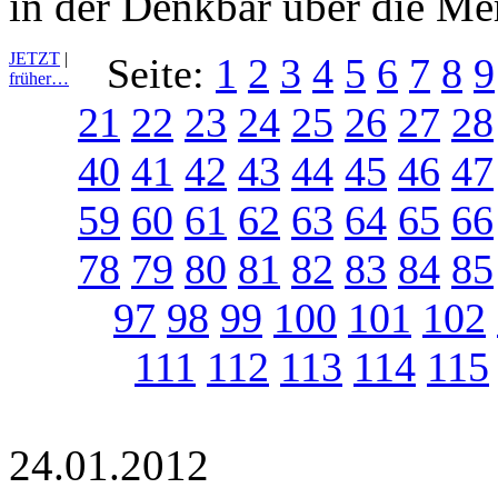
in der Denkbar über die Me
JETZT
|
Seite:
1
2
3
4
5
6
7
8
9
früher…
21
22
23
24
25
26
27
28
40
41
42
43
44
45
46
47
59
60
61
62
63
64
65
66
78
79
80
81
82
83
84
85
97
98
99
100
101
102
111
112
113
114
115
24.01.2012