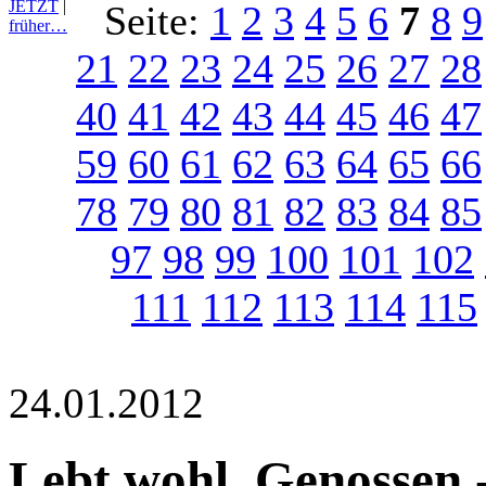
JETZT
|
Seite:
1
2
3
4
5
6
7
8
9
früher…
21
22
23
24
25
26
27
28
40
41
42
43
44
45
46
47
59
60
61
62
63
64
65
66
78
79
80
81
82
83
84
85
97
98
99
100
101
102
111
112
113
114
115
24.01.2012
Lebt wohl, Genossen 