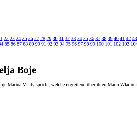
1
22
23
24
25
26
27
28
29
30
31
32
33
34
35
36
37
38
39
40
41
42
43
84
85
86
87
88
89
90
91
92
93
94
95
96
97
98
99
100
101
102
103
10
elja Boje
je Marina Vlady spricht, welche ergreifend über ihren Mann Wladimir