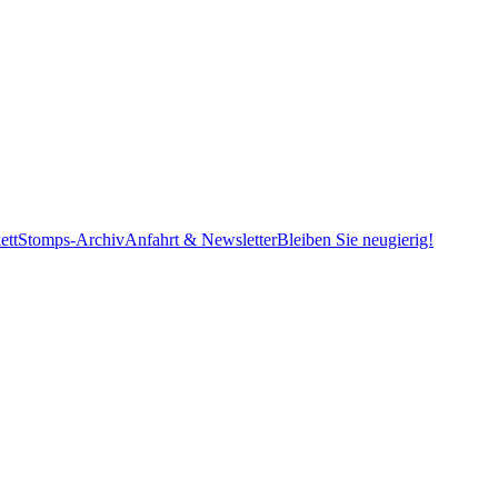
ett
Stomps-Archiv
Anfahrt & Newsletter
Bleiben Sie neugierig!