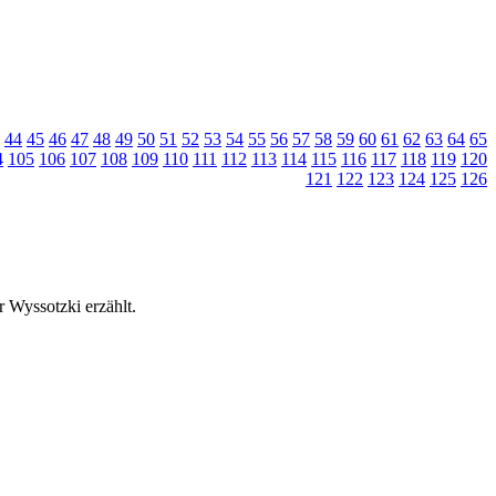
44
45
46
47
48
49
50
51
52
53
54
55
56
57
58
59
60
61
62
63
64
65
4
105
106
107
108
109
110
111
112
113
114
115
116
117
118
119
120
121
122
123
124
125
126
 Wyssotzki erzählt.