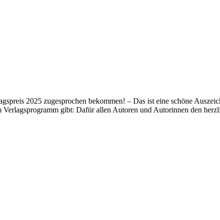
lagspreis 2025 zugesprochen bekommen! – Das ist eine schöne Auszeich
m Verlagsprogramm gibt: Dafür allen Autoren und Autorinnen den her