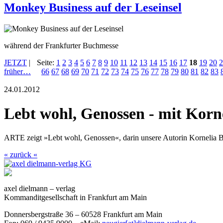
Monkey Business auf der Leseinsel
während der Frankfurter Buchmesse
JETZT
|
Seite:
1
2
3
4
5
6
7
8
9
10
11
12
13
14
15
16
17
18
19
20
2
früher…
66
67
68
69
70
71
72
73
74
75
76
77
78
79
80
81
82
83
24.01.2012
Lebt wohl, Genossen - mit Korn
ARTE zeigt »Lebt wohl, Genossen«, darin unsere Autorin Kornelia Bo
« zurück «
axel dielmann – verlag
Kommanditgesellschaft in Frankfurt am Main
Donnersbergstraße 36 – 60528 Frankfurt am Main