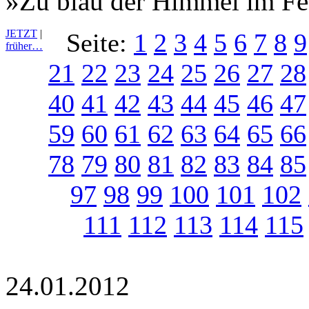
»Zu blau der Himmel im Fe
JETZT
|
Seite:
1
2
3
4
5
6
7
8
9
früher…
21
22
23
24
25
26
27
28
40
41
42
43
44
45
46
47
59
60
61
62
63
64
65
66
78
79
80
81
82
83
84
85
97
98
99
100
101
102
111
112
113
114
115
24.01.2012