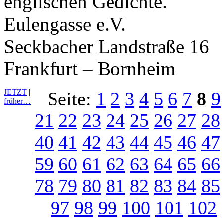
englischen Gedichte.
Eulengasse e.V.
Seckbacher Landstraße 16
Frankfurt – Bornheim
JETZT
|
Seite:
1
2
3
4
5
6
7
8
9
früher…
21
22
23
24
25
26
27
28
40
41
42
43
44
45
46
47
59
60
61
62
63
64
65
66
78
79
80
81
82
83
84
85
97
98
99
100
101
102