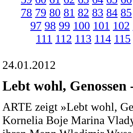
78
79
80
81
82
83
84
85
97
98
99
100
101
102
111
112
113
114
115
24.01.2012
Lebt wohl, Genossen 
ARTE zeigt »Lebt wohl, Gen
Kornelia Boje Marina Vlady