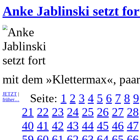
Anke Jablinski setzt for
mit dem »Klettermax«, paar
JETZT
|
Seite:
1
2
3
4
5
6
7
8
9
früher…
21
22
23
24
25
26
27
28
40
41
42
43
44
45
46
47
59
60
61
62
63
64
65
66