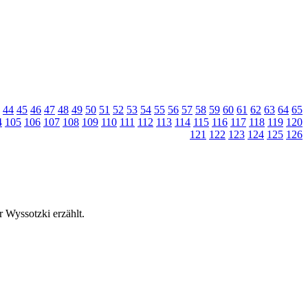
44
45
46
47
48
49
50
51
52
53
54
55
56
57
58
59
60
61
62
63
64
65
4
105
106
107
108
109
110
111
112
113
114
115
116
117
118
119
120
121
122
123
124
125
126
 Wyssotzki erzählt.