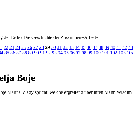
 der Erde / Die Geschichte der Zusammen=Arbeit«:
1
22
23
24
25
26
27
28
29
30
31
32
33
34
35
36
37
38
39
40
41
42
43
84
85
86
87
88
89
90
91
92
93
94
95
96
97
98
99
100
101
102
103
10
elja Boje
je Marina Vlady spricht, welche ergreifend über ihren Mann Wladimir