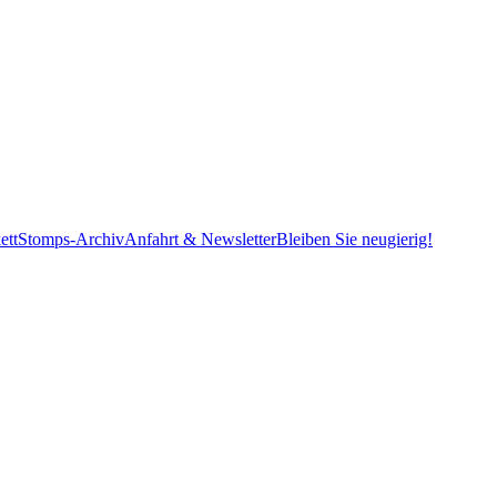
ett
Stomps-Archiv
Anfahrt & Newsletter
Bleiben Sie neugierig!