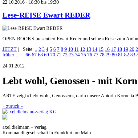
22.10.2016 · 18:30 bis 19:30
Lese-REISE Ewart REDER
OPEN BOOKS präsentiert Ewart Reder und seine »Reise zum Anfang
JETZT
|
Seite:
1
2
3
4
5
6
7
8
9
10
11
12
13
14
15
16
17
18
19
20
2
früher…
66
67
68
69
70
71
72
73
74
75
76
77
78
79
80
81
82
83
24.01.2012
Lebt wohl, Genossen - mit Korn
ARTE zeigt »Lebt wohl, Genossen«, darin unsere Autorin Kornelia Bo
« zurück «
axel dielmann – verlag
Kommanditgesellschaft in Frankfurt am Main