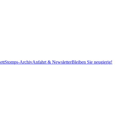
ett
Stomps-Archiv
Anfahrt & Newsletter
Bleiben Sie neugierig!