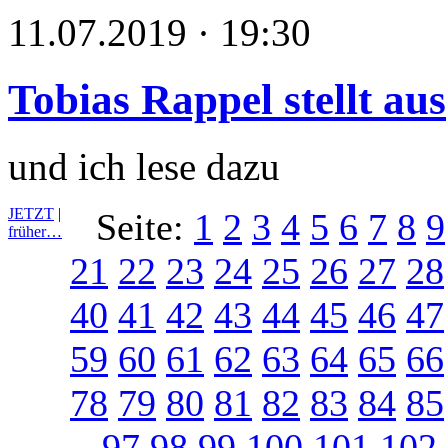
11.07.2019 · 19:30
Tobias Rappel stellt aus
und ich lese dazu
JETZT
|
Seite:
1
2
3
4
5
6
7
8
9
früher…
21
22
23
24
25
26
27
28
40
41
42
43
44
45
46
47
59
60
61
62
63
64
65
66
78
79
80
81
82
83
84
85
97
98
99
100
101
102