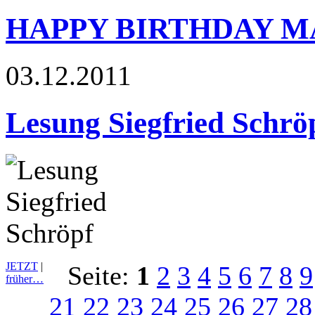
HAPPY BIRTHDAY 
03.12.2011
Lesung Siegfried Schrö
JETZT
|
Seite:
1
2
3
4
5
6
7
8
9
früher…
21
22
23
24
25
26
27
28