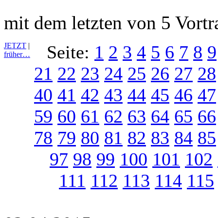
mit dem letzten von 5 Vort
JETZT
|
Seite:
1
2
3
4
5
6
7
8
9
früher…
21
22
23
24
25
26
27
28
40
41
42
43
44
45
46
47
59
60
61
62
63
64
65
66
78
79
80
81
82
83
84
85
97
98
99
100
101
102
111
112
113
114
115