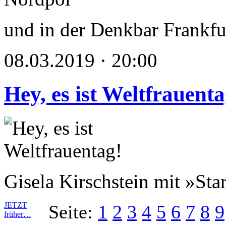
und in der Denkbar Frankfu
08.03.2019 · 20:00
Hey, es ist Weltfrauenta
Gisela Kirschstein mit »Sta
JETZT
|
Seite:
1
2
3
4
5
6
7
8
9
früher…