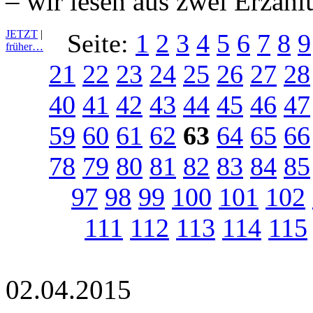
– wir lesen aus zwei Erzäh
JETZT
|
Seite:
1
2
3
4
5
6
7
8
9
früher…
21
22
23
24
25
26
27
28
40
41
42
43
44
45
46
47
59
60
61
62
63
64
65
66
78
79
80
81
82
83
84
85
97
98
99
100
101
102
111
112
113
114
115
02.04.2015