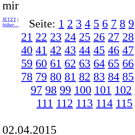
mir
JETZT
|
Seite:
1
2
3
4
5
6
7
8
9
früher…
21
22
23
24
25
26
27
28
40
41
42
43
44
45
46
47
59
60
61
62
63
64
65
66
78
79
80
81
82
83
84
85
97
98
99
100
101
102
111
112
113
114
115
02.04.2015