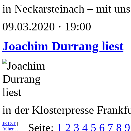
in Neckarsteinach – mit u
09.03.2020 · 19:00
Joachim Durrang liest
in der Klosterpresse Frankf
JETZT
|
Seite:
1
2
3
4
5
6
7
8
9
früher…