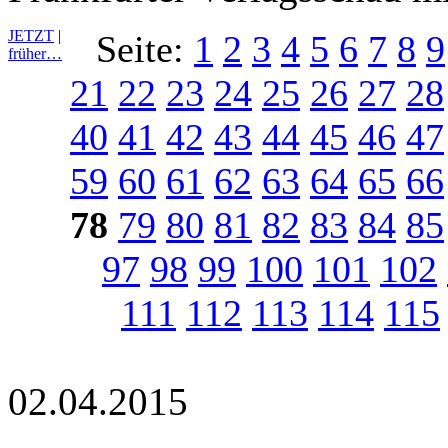
JETZT
|
Seite:
1
2
3
4
5
6
7
8
9
früher…
21
22
23
24
25
26
27
28
40
41
42
43
44
45
46
47
59
60
61
62
63
64
65
66
78
79
80
81
82
83
84
85
97
98
99
100
101
102
111
112
113
114
115
02.04.2015