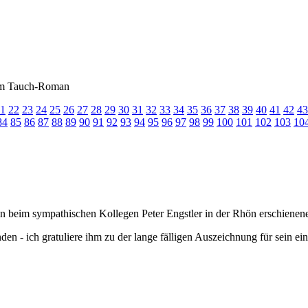
inem Tauch-Roman
1
22
23
24
25
26
27
28
29
30
31
32
33
34
35
36
37
38
39
40
41
42
43
84
85
86
87
88
89
90
91
92
93
94
95
96
97
98
99
100
101
102
103
10
in beim sympathischen Kollegen Peter Engstler in der Rhön erschiene
den - ich gratuliere ihm zu der lange fälligen Auszeichnung für sein ei