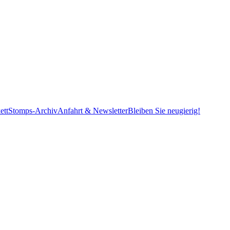
ett
Stomps-Archiv
Anfahrt & Newsletter
Bleiben Sie neugierig!