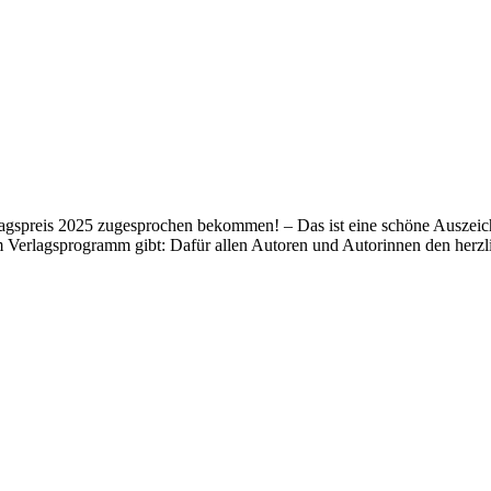
lagspreis 2025 zugesprochen bekommen! – Das ist eine schöne Auszeich
m Verlagsprogramm gibt: Dafür allen Autoren und Autorinnen den her