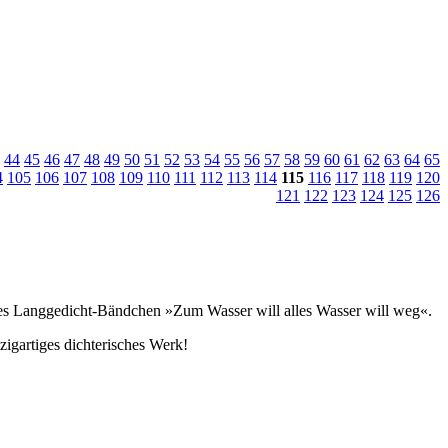
44
45
46
47
48
49
50
51
52
53
54
55
56
57
58
59
60
61
62
63
64
65
4
105
106
107
108
109
110
111
112
113
114
115
116
117
118
119
120
121
122
123
124
125
126
nes Langgedicht-Bändchen »Zum Wasser will alles Wasser will weg«.
nzigartiges dichterisches Werk!