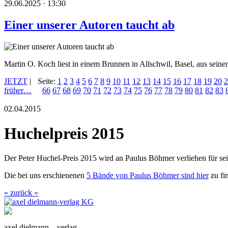
29.06.2025 · 13:30
Einer unserer Autoren taucht ab
Martin O. Koch liest in einem Brunnen in Allschwil, Basel, aus se
JETZT
|
Seite:
1
2
3
4
5
6
7
8
9
10
11
12
13
14
15
16
17
18
19
20
2
früher…
66
67
68
69
70
71
72
73
74
75
76
77
78
79
80
81
82
83
02.04.2015
Huchelpreis 2015
Der Peter Huchel-Preis 2015 wird an Paulus Böhmer verliehen für se
Die bei uns erschienenen
5 Bände von Paulus Böhmer sind hier
zu fin
« zurück «
axel dielmann – verlag