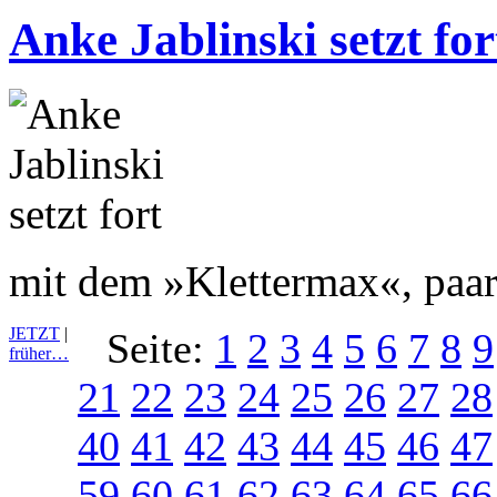
Anke Jablinski setzt for
mit dem »Klettermax«, paar
JETZT
|
Seite:
1
2
3
4
5
6
7
8
9
früher…
21
22
23
24
25
26
27
28
40
41
42
43
44
45
46
47
59
60
61
62
63
64
65
66