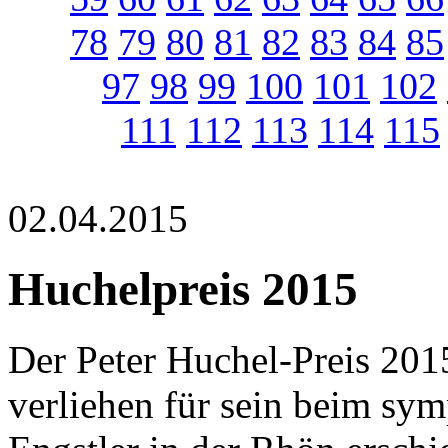
78
79
80
81
82
83
84
85
97
98
99
100
101
102
111
112
113
114
115
02.04.2015
Huchelpreis 2015
Der Peter Huchel-Preis 20
verliehen für sein beim sy