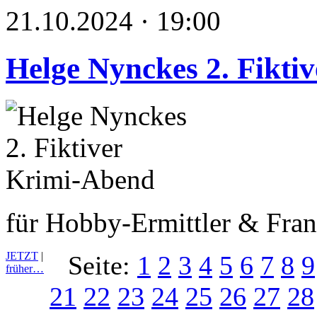
21.10.2024 · 19:00
Helge Nynckes 2. Fikti
für Hobby-Ermittler & Fran
JETZT
|
Seite:
1
2
3
4
5
6
7
8
9
früher…
21
22
23
24
25
26
27
28