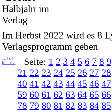
Im Herbst 2022 wird es 8 L
Verlagsprogramm geben
JETZT
|
Seite:
1
2
3
4
5
6
7
8
9
früher…
21
22
23
24
25
26
27
28
40
41
42
43
44
45
46
47
59
60
61
62
63
64
65
66
78
79
80
81
82
83
84
85