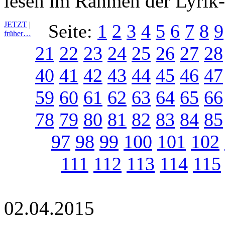
lesen im Rahmen der Lyrik
JETZT
|
Seite:
1
2
3
4
5
6
7
8
9
früher…
21
22
23
24
25
26
27
28
40
41
42
43
44
45
46
47
59
60
61
62
63
64
65
66
78
79
80
81
82
83
84
85
97
98
99
100
101
102
111
112
113
114
115
02.04.2015