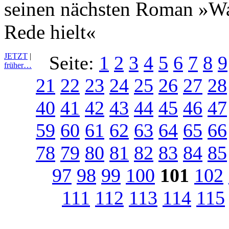
seinen nächsten Roman »War
Rede hielt«
JETZT
|
Seite:
1
2
3
4
5
6
7
8
9
früher…
21
22
23
24
25
26
27
28
40
41
42
43
44
45
46
47
59
60
61
62
63
64
65
66
78
79
80
81
82
83
84
85
97
98
99
100
101
102
111
112
113
114
115