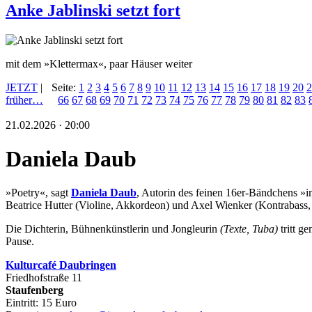
Anke Jablinski setzt fort
mit dem »Klettermax«, paar Häuser weiter
JETZT
|
Seite:
1
2
3
4
5
6
7
8
9
10
11
12
13
14
15
16
17
18
19
20
2
früher…
66
67
68
69
70
71
72
73
74
75
76
77
78
79
80
81
82
83
21.02.2026 · 20:00
Daniela Daub
»Poetry«, sagt
Daniela Daub
, Autorin des feinen 16er-Bändchens »i
Beatrice Hutter (Violine, Akkordeon) und Axel Wienker (Kontrabass, 
Die Dichterin, Bühnenkünstlerin und Jongleurin
(Texte, Tuba)
tritt 
Pause.
Kulturca
fé Daubringen
Friedhofstraße 11
Staufenberg
Eintritt: 15 Euro