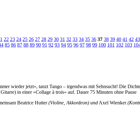
1
22
23
24
25
26
27
28
29
30
31
32
33
34
35
36
37
38
39
40
41
42
43
84
85
86
87
88
89
90
91
92
93
94
95
96
97
98
99
100
101
102
103
10
mmer wieder jetzt«, tanzt Tango – irgendwas mit Sehnsucht! Die Dichte
Gitarre) in einer »Collage à trois« auf. Dauer 75 Minuten ohne Pause
gemeinsam Beatrice Hutter
(Violine, Akkordeon) und
Axel Wienker
(Kontr