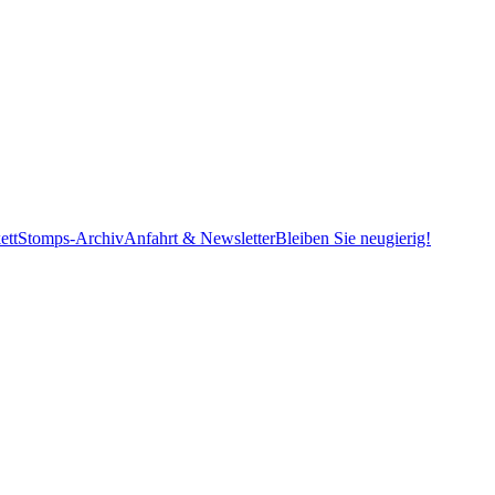
ett
Stomps-Archiv
Anfahrt & Newsletter
Bleiben Sie neugierig!