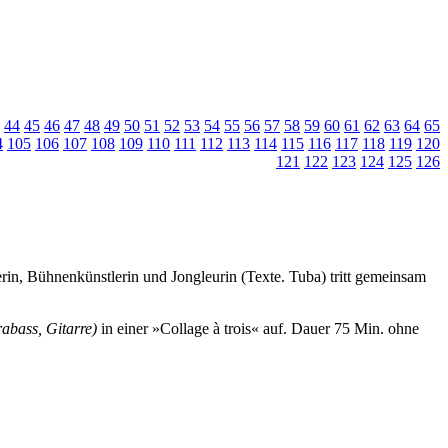
44
45
46
47
48
49
50
51
52
53
54
55
56
57
58
59
60
61
62
63
64
65
4
105
106
107
108
109
110
111
112
113
114
115
116
117
118
119
120
121
122
123
124
125
126
rin, Bühnenkünstlerin und Jongleurin (Texte. Tuba) tritt gemeinsam
abass, Gitarre)
in einer »Collage à trois« auf.
Dauer 75 Min. ohne