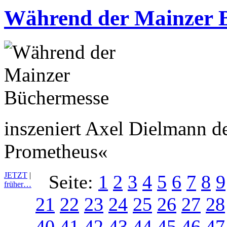
Während der Mainzer 
inszeniert Axel Dielmann d
Prometheus«
JETZT
|
Seite:
1
2
3
4
5
6
7
8
9
früher…
21
22
23
24
25
26
27
28
40
41
42
43
44
45
46
47