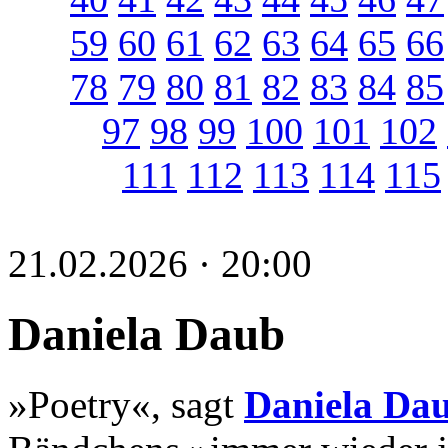
59
60
61
62
63
64
65
66
78
79
80
81
82
83
84
85
97
98
99
100
101
102
111
112
113
114
115
21.02.2026 · 20:00
Daniela Daub
»Poetry«, sagt
Daniela Da