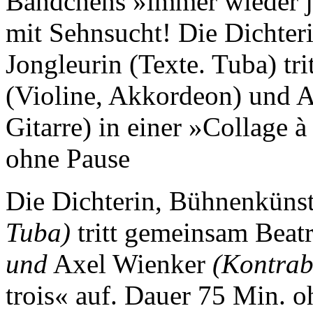
Bändchens »immer wieder je
mit Sehnsucht! Die Dichter
Jongleurin (Texte. Tuba) tr
(Violine, Akkordeon) und A
Gitarre) in einer »Collage 
ohne Pause
Die Dichterin, Bühnenkünst
Tuba)
tritt gemeinsam Beat
und
Axel Wienker
(Kontrab
trois« auf.
Dauer 75 Min. o