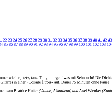
1
22
23
24
25
26
27
28
29
30
31
32
33
34
35
36
37
38
39
40
41
42
43
84
85
86
87
88
89
90
91
92
93
94
95
96
97
98
99
100
101
102
103
10
mmer wieder jetzt«, tanzt Tango – irgendwas mit Sehnsucht! Die Dichte
Gitarre) in einer »Collage à trois« auf. Dauer 75 Minuten ohne Pause
gemeinsam Beatrice Hutter
(Violine, Akkordeon) und
Axel Wienker
(Kontr