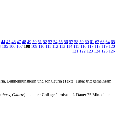
44
45
46
47
48
49
50
51
52
53
54
55
56
57
58
59
60
61
62
63
64
65
4
105
106
107
108
109
110
111
112
113
114
115
116
117
118
119
120
121
122
123
124
125
126
rin, Bühnenkünstlerin und Jongleurin (Texte. Tuba) tritt gemeinsam
abass, Gitarre)
in einer »Collage à trois« auf.
Dauer 75 Min. ohne