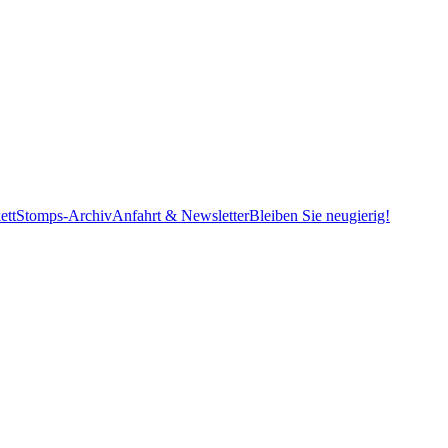
ett
Stomps-Archiv
Anfahrt & Newsletter
Bleiben Sie neugierig!