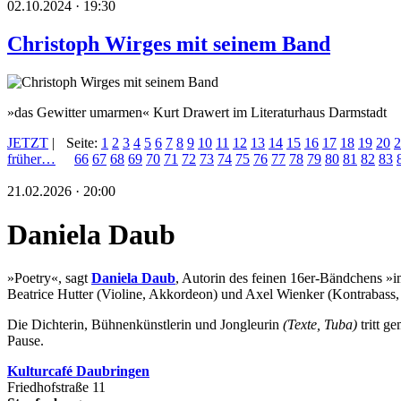
02.10.2024 · 19:30
Christoph Wirges mit seinem Band
»das Gewitter umarmen« Kurt Drawert im Literaturhaus Darmstadt
JETZT
|
Seite:
1
2
3
4
5
6
7
8
9
10
11
12
13
14
15
16
17
18
19
20
2
früher…
66
67
68
69
70
71
72
73
74
75
76
77
78
79
80
81
82
83
21.02.2026 · 20:00
Daniela Daub
»Poetry«, sagt
Daniela Daub
, Autorin des feinen 16er-Bändchens »i
Beatrice Hutter (Violine, Akkordeon) und Axel Wienker (Kontrabass, 
Die Dichterin, Bühnenkünstlerin und Jongleurin
(Texte, Tuba)
tritt 
Pause.
Kulturca
fé Daubringen
Friedhofstraße 11